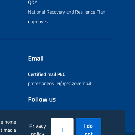
Q&A
National Recovery and Resilience Plan
objectives
Email
Certified mail
PEC
protezionecivile@pec.governo.it
Follow us
Facebook
Instagram
Twitter
YouTube
Flickr
the home
Privacy
I do
I
ltimedia
policy
not