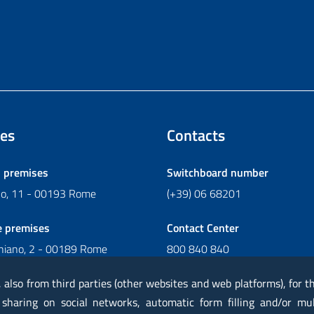
es
Contacts
l premises
Switchboard number
ano, 11 - 00193 Rome
(+39) 06 68201
e premises
Contact Center
chiano, 2 - 00189 Rome
800 840 840
Write to Contact Center
, also from third parties (other websites and web platforms), for 
 sharing on social networks, automatic form filling and/or mu