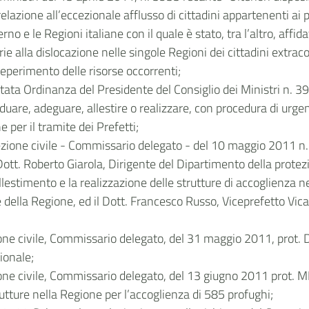
lazione all’eccezionale afflusso di cittadini appartenenti ai p
rno e le Regioni italiane con il quale è stato, tra l’altro, affid
rie alla dislocazione nelle singole Regioni dei cittadini extr
 reperimento delle risorse occorrenti;
citata Ordinanza del Presidente del Consiglio dei Ministri n. 
iduare, adeguare, allestire o realizzare, con procedura di urgenz
 per il tramite dei Prefetti;
zione civile - Commissario delegato - del 10 maggio 2011 n. 2
ott. Roberto Giarola, Dirigente del Dipartimento della protezio
l’allestimento e la realizzazione delle strutture di accoglienza
 della Regione, ed il Dott. Francesco Russo, Viceprefetto Vic
ne civile, Commissario delegato, del 31 maggio 2011, prot. DI
ionale;
one civile, Commissario delegato, del 13 giugno 2011 prot. MI
rutture nella Regione per l’accoglienza di 585 profughi;