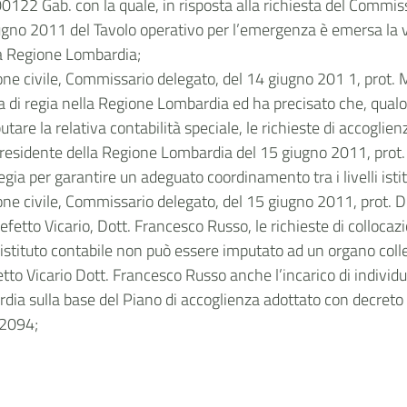
22 Gab. con la quale, in risposta alla richiesta del Commissa
gno 2011 del Tavolo operativo per l’emergenza è emersa la vol
la Regione Lombardia;
one civile, Commissario delegato, del 14 giugno 201 1, prot.
ina di regia nella Regione Lombardia ed ha precisato che, qu
utare la relativa contabilità speciale, le richieste di accoglie
 Presidente della Regione Lombardia del 15 giugno 2011, prot
regia per garantire un adeguato coordinamento tra i livelli ist
one civile, Commissario delegato, del 15 giugno 2011, prot. 
fetto Vicario, Dott. Francesco Russo, le richieste di collocazio
 istituto contabile non può essere imputato ad un organo colle
o Vicario Dott. Francesco Russo anche l’incarico di individuar
dia sulla base del Piano di accoglienza adottato con decreto 
 2094;