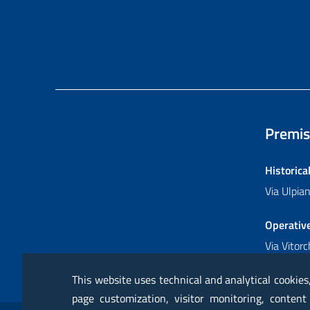
Premis
Historica
Via Ulpi
Operativ
Via Vitor
This website uses technical and analytical cookies
page customization, visitor monitoring, content