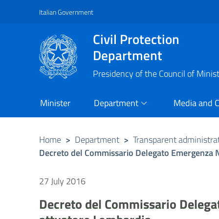
Italian Government
Vai al contenuto principale
Raggiungi il piè di pagina
Civil Protection
Department
Presidency of the Council of Minis
Minister
Department
Media and 
Home
>
Department
>
Transparent administra
Decreto del Commissario Delegato Emergenza N
27 July 2016
Decreto del Commissario Delega