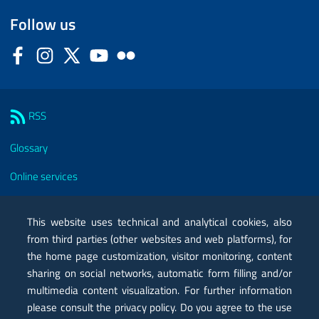
Follow us
Facebook
Instagram
Twitter
YouTube
Flickr
Sezione Link Utili
RSS
Glossary
Online services
Modules
This website uses technical and analytical cookies, also
Certified mail PEC
from third parties (other websites and web platforms), for
the home page customization, visitor monitoring, content
Privacy
sharing on social networks, automatic form filling and/or
multimedia content visualization. For further information
Legal notes
please consult the privacy policy. Do you agree to the use
Contacts