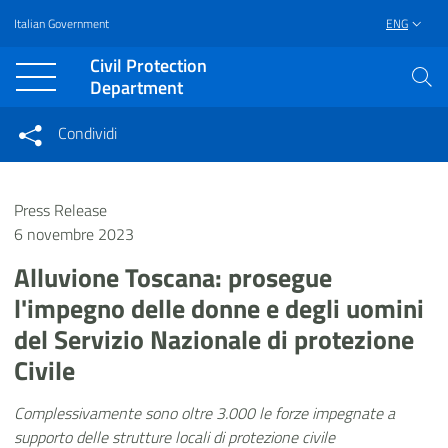
Italian Government
ENG
Vai al contenuto principale
Raggiungi il piè di pagina
Civil Protection
Department
Condividi
Condividi sui social network
Condividi su Facebook
Condividi su Twitter
Press Release
Condividi su LinkedIn
6 novembre 2023
Alluvione Toscana: prosegue
l'impegno delle donne e degli uomini
del Servizio Nazionale di protezione
Civile
Complessivamente sono oltre 3.000 le forze impegnate a
supporto delle strutture locali di protezione civile