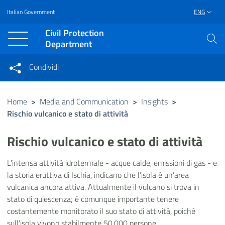
Italian Government
ENG
Vai al contenuto principale
Raggiungi il piè di pagina
Civil Protection
Department
Condividi
Condividi sui social network
Condividi su Facebook
Condividi su Twitter
Home
>
Media and Communication
>
Insights
>
Rischio vulcanico e stato di attività
Condividi su LinkedIn
Rischio vulcanico e stato di attività
L'intensa attività idrotermale - acque calde, emissioni di gas - e
la storia eruttiva di Ischia, indicano che l’isola è un’area
vulcanica ancora attiva. Attualmente il vulcano si trova in
stato di quiescenza; è comunque importante tenere
costantemente monitorato il suo stato di attività, poiché
sull’isola vivono stabilmente 50.000 persone.