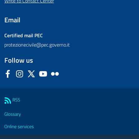
Write to Contact Center
Email
Certified mail
PEC
protezionecivile@pec.governo.it
Follow us
Facebook
Instagram
Twitter
YouTube
Flickr
Sezione Link Utili
RSS
Glossary
Online services
Modules