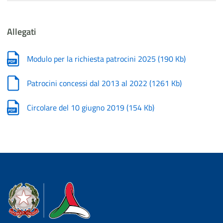
Allegati
Modulo per la richiesta patrocini 2025
(
190 Kb
)
Patrocini concessi dal 2013 al 2022
(
1261 Kb
)
Circolare del 10 giugno 2019
(
154 Kb
)
Dipartimento della Protezione Civile