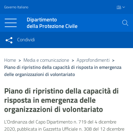
Governo Italiano
ITA
Vai al contenuto principale
Raggiungi il piè di pagina
Dipartimento
della Protezione Civile
Condividi
Condividi sui social network
Condividi su Facebook
Condividi su Twitter
Home
>
Media e comunicazione
>
Approfondimenti
>
Piano di ripristino della capacità di risposta in emergenza
Condividi su LinkedIn
delle organizzazioni di volontariato
Piano di ripristino della capacità di
risposta in emergenza delle
organizzazioni di volontariato
L’Ordinanza del Capo Dipartimento n. 719 del 4 dicembre
2020, pubblicata in Gazzetta Ufficiale n. 308 del 12 dicembre