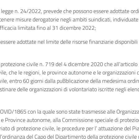
eto legge n. 24/2022, prevede che possono essere adottate ordi
ere misure derogatorie negli ambiti suindicati, individuate n
fficacia limitata fino al 31 dicembre 2022;
 essere adottate nel limite delle risorse finanziarie disponibi
rotezione civile n. 719 del 4 dicembre 2020 che all’articolo 1 
ile, che le regioni, le province autonome e le organizzazioni d
ile, entro 60 giorni dalla puBblicazione della medesima ordin
istinare delle organizzazioni di volontariato iscritte negli elenc
VID/1865 con la quale sono state trasmesse alle Organizzazio
ioni e Province autonome, alla Commissione speciale di protezio
to di protezione civile, le procedure per l’ attuazione del Pia
all’ordinanza del Capo del Dipartimento della protezione civil