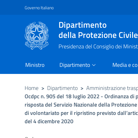
Governo Italiano
Vai al contenuto principale
Raggiungi il piè di pagina
Dipartimento
della Protezione Civil
Presidenza del Consiglio dei Minist
Ministro
Dipartimento
Media e c
Home
>
Dipartimento
>
Amministrazione tras
Ocdpc n. 905 del 18 luglio 2022 - Ordinanza di pr
risposta del Servizio Nazionale della Protezione
di volontariato per il ripristino previsto dall’ar
del 4 dicembre 2020