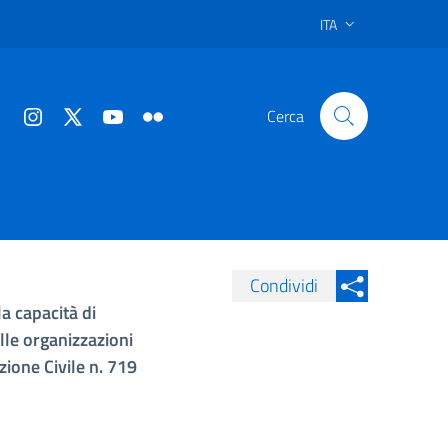
ITA
Cerca
Condividi
a capacità di
Condividi su Facebook
Condividi sui
lle organizzazioni
Condividi su Twitter
zione Civile n. 719
Condividi su LinkedIn