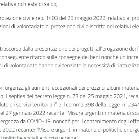
elativa richiesta di saldo;
rotezione civile rep. 1403 del 25 maggio 2022, relativo al pr
 di volontariato di protezione civile iscritte nei relativi ele
trascorso dalla presentazione dei progetti all’erogazione dei 
n conseguente ritardo sulle consegne dei beni nonché un incre
 di volontariato hanno evidenziato la necessità di riattualizz
on urgenza gli aumenti eccezionali dei prezzi di alcuni materia
icolo 1 septies del decreto legge n. 73 del 25 maggio 2021, r
alute e i servizi territoriali” e il comma 398 della legge n. 2
 del 27 gennaio 2022 recante “Misure urgenti in materia di sos
'emergenza da COVID-19, nonché per il contenimento degli effett
o 2022 recante: “Misure urgenti in materia di politiche energe
politiche sociali e di crisi ucraina”;