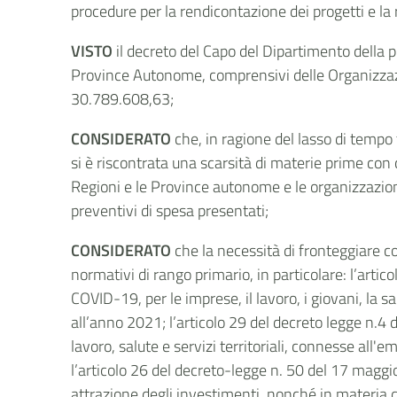
procedure per la rendicontazione dei progetti e la r
VISTO
il decreto del Capo del Dipartimento della p
Province Autonome, comprensivi delle Organizzazioni
30.789.608,63;
CONSIDERATO
che, in ragione del lasso di tempo 
si è riscontrata una scarsità di materie prime co
Regioni e le Province autonome e le organizzazioni
preventivi di spesa presentati;
CONSIDERATO
che la necessità di fronteggiare c
normativi di rango primario, in particolare: l’art
COVID-19, per le imprese, il lavoro, i giovani, la s
all’anno 2021; l’articolo 29 del decreto legge n.4
lavoro, salute e servizi territoriali, connesse all
l’articolo 26 del decreto-legge n. 50 del 17 maggi
attrazione degli investimenti, nonché in materia di 