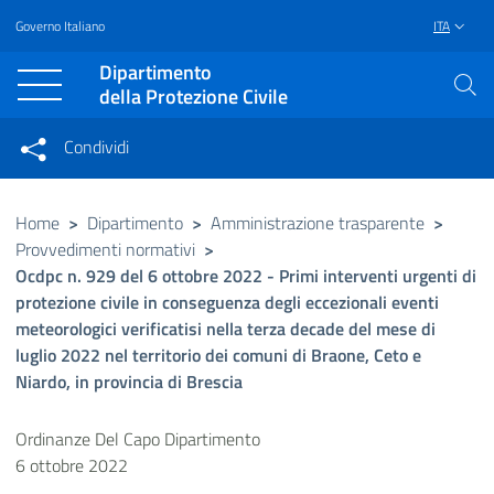
Governo Italiano
ITA
Vai al contenuto principale
Raggiungi il piè di pagina
Dipartimento
della Protezione Civile
Condividi
Condividi sui social network
Condividi su Facebook
Condividi su Twitter
Home
>
Dipartimento
>
Amministrazione trasparente
>
Provvedimenti normativi
>
Condividi su LinkedIn
Ocdpc n. 929 del 6 ottobre 2022 - Primi interventi urgenti di
protezione civile in conseguenza degli eccezionali eventi
meteorologici verificatisi nella terza decade del mese di
luglio 2022 nel territorio dei comuni di Braone, Ceto e
Niardo, in provincia di Brescia
Ordinanze Del Capo Dipartimento
6 ottobre 2022