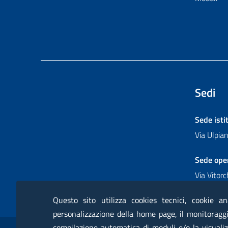
Sedi
Sede isti
Via Ulpi
Sede ope
Via Vitor
Questo sito utilizza cookies tecnici, cookie an
personalizzazione della home page, il monitoraggio
Sezione Link Utili
compilazione automatica di moduli e/o la visualiz