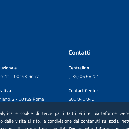
Contatti
tuzionale
Centralino
ano, 11 - 00193 Roma
(+39) 06 68201
rativa
Contact Center
chiano, 2 - 00189 Roma
800 840 840
Scrivi al Contact Center
alytics e cookie di terze parti (altri siti e piattaforme web
 delle visite al sito, la condivisione dei contenuti sui social net
zazione di contenuti multimediali. Per maggiori informazioni con