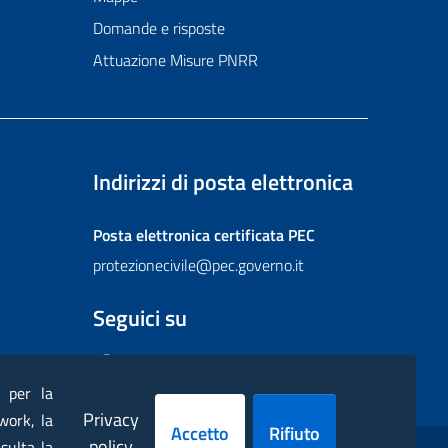
Domande e risposte
Attuazione Misure PNRR
Indirizzi di posta elettronica
Posta elettronica certificata
PEC
protezionecivile@pec.governo.it
Seguici su
Facebook
Instagram
Twitter
YouTube
Flickr
) per la
Privacy
work, la
Accetto
Rifiuto
policy
sulta la