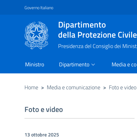
Governo Italiano
Vai al contenuto principale
Raggiungi il piè di pagina
Dipartimento
della Protezione Civil
Presidenza del Consiglio dei Minist
Ministro
Dipartimento
Media e c
Home
>
Media e comunicazione
>
Foto e video
Foto e video
13 ottobre 2025