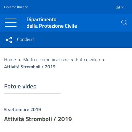
Governo Italiano
ITA
Vai al contenuto principale
Raggiungi il piè di pagina
Dipartimento
della Protezione Civile
Condividi
Condividi sui social network
Condividi su Facebook
Condividi su Twitter
Home
>
Media e comunicazione
>
Foto e video
>
Attività Stromboli / 2019
Condividi su LinkedIn
Foto e video
5 settembre 2019
Attività Stromboli / 2019