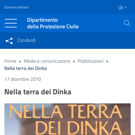
Governo Italiano
ITA
Vai al contenuto principale
Raggiungi il piè di pagina
Dipartimento
della Protezione Civile
Condividi
Condividi sui social network
Condividi su Facebook
Condividi su Twitter
Home
>
Media e comunicazione
>
Pubblicazioni
>
Nella terra dei Dinka
Condividi su LinkedIn
17 dicembre 2010
Nella terra dei Dinka