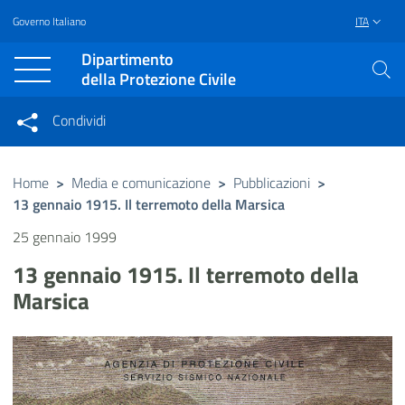
Governo Italiano
ITA
Vai al contenuto principale
Raggiungi il piè di pagina
Dipartimento
della Protezione Civile
Condividi
Condividi sui social network
Condividi su Facebook
Condividi su Twitter
Home
>
Media e comunicazione
>
Pubblicazioni
>
13 gennaio 1915. Il terremoto della Marsica
Condividi su LinkedIn
25 gennaio 1999
13 gennaio 1915. Il terremoto della
Marsica