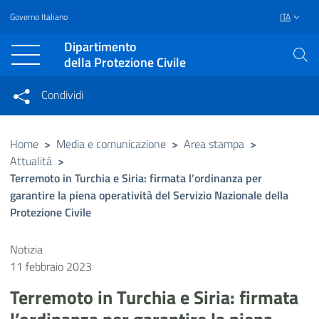
Governo Italiano
ITA
Vai al contenuto principale
Raggiungi il piè di pagina
Dipartimento
della Protezione Civile
Condividi
Condividi sui social network
Condividi su Facebook
Condividi su Twitter
Home
>
Media e comunicazione
>
Area stampa
>
Attualità
>
Condividi su LinkedIn
Terremoto in Turchia e Siria: firmata l’ordinanza per
garantire la piena operatività del Servizio Nazionale della
Protezione Civile
Notizia
11 febbraio 2023
Terremoto in Turchia e Siria: firmata