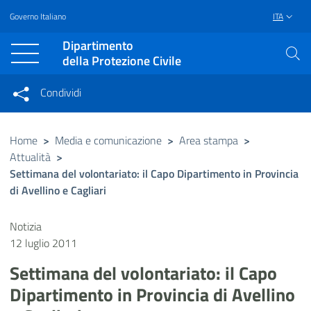
Governo Italiano
ITA
Vai al contenuto principale
Raggiungi il piè di pagina
Dipartimento
della Protezione Civile
Condividi
Condividi sui social network
Condividi su Facebook
Condividi su Twitter
Home
>
Media e comunicazione
>
Area stampa
>
Attualità
>
Condividi su LinkedIn
Settimana del volontariato: il Capo Dipartimento in Provincia
di Avellino e Cagliari
Notizia
12 luglio 2011
Settimana del volontariato: il Capo
Dipartimento in Provincia di Avellino