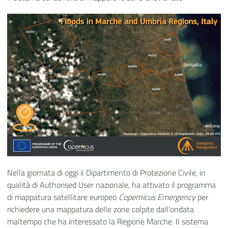
Nella giornata di oggi il Dipartimento di Protezione Civile, in
qualità di Authorised User nazionale, ha attivato il programma
di mappatura satellitare europeo
Copernicus Emergency
per
richiedere una mappatura delle zone colpite dall’ondata
maltempo che ha interessato la Regione Marche. Il sistema