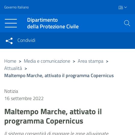
Governo Italiano
ITA
Vai al contenuto principale
Raggiungi il piè di pagina
Dipartimento
della Protezione Civile
Condividi
Condividi sui social network
Condividi su Facebook
Condividi su Twitter
Home
>
Media e comunicazione
>
Area stampa
>
Attualità
>
Condividi su LinkedIn
Maltempo Marche, attivato il programma Copernicus
Notizia
16 settembre 2022
Maltempo Marche, attivato il
programma Copernicus
Il sistema consentirà di mappare le zone alluvionate