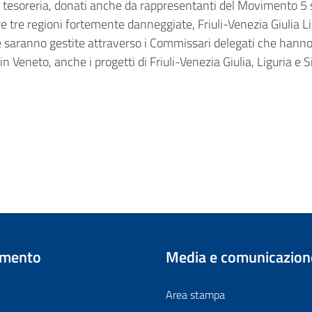
di tesoreria, donati anche da rappresentanti del Movimento 5 st
 tre regioni fortemente danneggiate, Friuli-Venezia Giulia​ Lig
se saranno gestite attraverso i Commissari delegati che hanno 
 Veneto, anche i progetti di Friuli-Venezia Giulia​, Liguria e Si
imento
Media e comunicazion
Area stampa