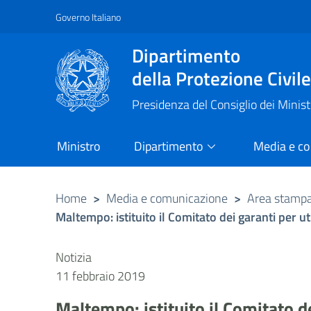
Governo Italiano
Vai al contenuto principale
Raggiungi il piè di pagina
Dipartimento
della Protezione Civil
Presidenza del Consiglio dei Minist
Ministro
Dipartimento
Media e c
Home
>
Media e comunicazione
>
Area stamp
Maltempo: istituito il Comitato dei garanti per u
Notizia
11 febbraio 2019
Maltempo: istituito il Comitato d