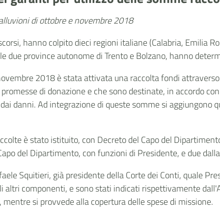
e alluvioni di ottobre e novembre 2018
corsi, hanno colpito dieci regioni italiane (Calabria, Emilia Ro
e le due province autonome di Trento e Bolzano, hanno determ
ovembre 2018 è stata attivata una raccolta fondi attravers
romesse di donazione e che sono destinate, in accordo con l
dai danni. Ad integrazione di queste somme si aggiungono quell
colte è stato istituito, con Decreto del Capo del Dipartimen
Capo del Dipartimento, con funzioni di Presidente, e due dall
faele Squitieri, già presidente della Corte dei Conti, quale Pr
gli altri componenti, e sono stati indicati rispettivamente dal
o, mentre si provvede alla copertura delle spese di missione.