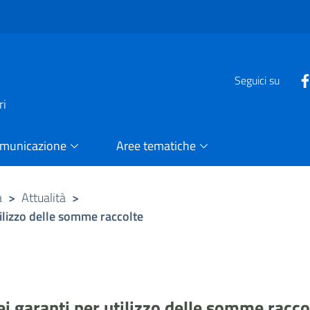
e
Seguici su
ri
omunicazione
Aree tematiche
a
>
Attualità
>
tilizzo delle somme raccolte
ei garanti per utilizzo delle somme racco