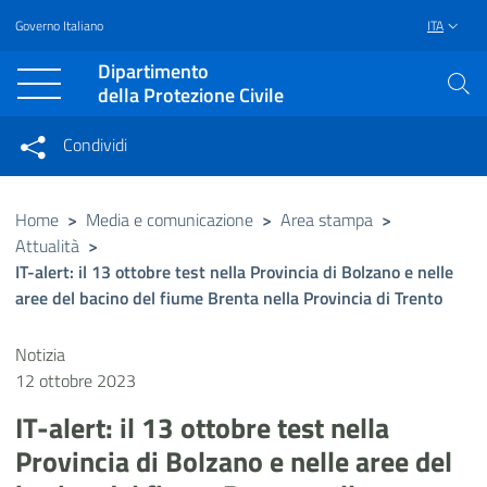
Governo Italiano
ITA
Vai al contenuto principale
Raggiungi il piè di pagina
Dipartimento
della Protezione Civile
Condividi
Condividi sui social network
Condividi su Facebook
Condividi su Twitter
Home
>
Media e comunicazione
>
Area stampa
>
Attualità
>
Condividi su LinkedIn
IT-alert: il 13 ottobre test nella Provincia di Bolzano e nelle
aree del bacino del fiume Brenta nella Provincia di Trento
Notizia
12 ottobre 2023
IT-alert: il 13 ottobre test nella
Provincia di Bolzano e nelle aree del