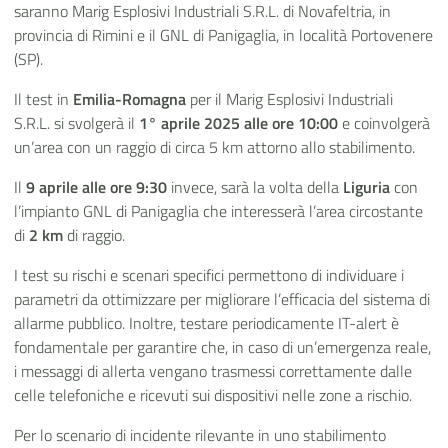
saranno Marig Esplosivi Industriali S.R.L.
di Novafeltria, in
provincia di Rimini e il GNL di Panigaglia, in località Portovenere
(SP).
Il test in
Emilia-Romagna
per il
Marig Esplosivi Industriali
S.R.L. si svolgerà il
1° aprile 2025 alle ore 10:00
e coinvolgerà
un’area con un raggio di circa 5 km attorno allo stabilimento.
Il
9 aprile alle ore 9:30
invece, sarà la volta della
Liguria
con
l’impianto GNL di Panigaglia che interesserà l’area circostante
di
2 km
di raggio.
I test su rischi e scenari specifici permettono di individuare i
parametri da ottimizzare per migliorare l’efficacia del sistema di
allarme pubblico. Inoltre, testare periodicamente IT-alert è
fondamentale per garantire che, in caso di un’emergenza reale,
i messaggi di allerta vengano trasmessi correttamente dalle
celle telefoniche e ricevuti sui dispositivi nelle zone a rischio.
Per lo scenario di incidente rilevante in uno stabilimento