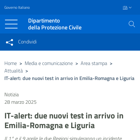
Governo Italiano
ITA
Vai al contenuto principale
Raggiungi il piè di pagina
Dipartimento
della Protezione Civile
Condividi
Condividi sui social network
Condividi su Facebook
Condividi su Twitter
Home
>
Media e comunicazione
>
Area stampa
>
Attualità
>
Condividi su LinkedIn
IT-alert: due nuovi test in arrivo in Emilia-Romagna e Liguria
Notizia
28 marzo 2025
IT-alert: due nuovi test in arrivo in
Emilia-Romagna e Liguria
Il 1° e il 9 aprile le due Regioni simuleranno un incidente