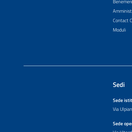
Benemer
Amministr
Contact 
Moduli
Sedi
Sede isti
Via Ulpi
Sede ope