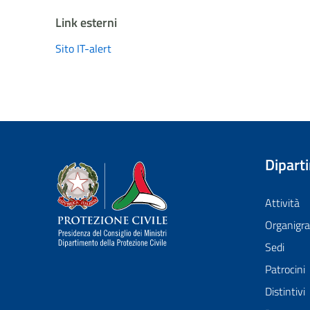
Link esterni
Sito IT-alert
Dipart
Dipartimento della Protezione Civile
Attività
Organig
Sedi
Patrocini
Distintivi