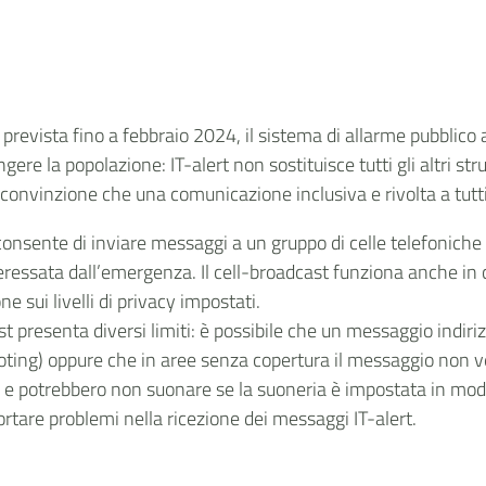
revista fino a febbraio 2024, il sistema di allarme pubblico
ngere la popolazione: IT-alert non sostituisce tutti gli altri
lla convinzione che una comunicazione inclusiva e rivolta a tu
onsente di inviare messaggi a un gruppo di celle telefoniche
teressata dall’emergenza. Il cell-broadcast funziona anche in 
e sui livelli di privacy impostati.
t presenta diversi limiti: è possibile che un messaggio indir
ooting) oppure che in aree senza copertura il messaggio non ve
 e potrebbero non suonare se la suoneria è impostata in modalit
tare problemi nella ricezione dei messaggi IT-alert.