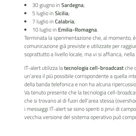
30 giugno in
Sardegna
;
5 luglio in
Sicilia
;
7 luglio in
Calabria
;
10 luglio in
Emilia-Romagna
.
Terminata la sperimentazione che, al momento, è p
comunicazione già previste e utilizzate per raggiu
soprattutto a livello locale, ma vi si affianca, ne
IT-alert utilizza la
tecnologia cell-broadcast
che c
un’area il più possibile corrispondente a quella in
della banda telefonica e non ha alcuna ripercussion
Va tenuto presente che la tecnologia cell-broadcas
che si trovano al di fuori dell’area stessa (oversh
i messaggi IT-alert se sono spenti o privi di campo
vecchia versione del sistema operativo può compor