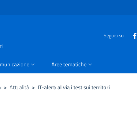
e
Seguici su
ri
omunicazione
Aree tematiche
a
>
Attualità
>
IT-alert: al via i test sui territori