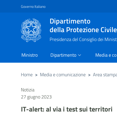
Governo Italiano
Vai al contenuto principale
Raggiungi il piè di pagina
Dipartimento
della Protezione Civil
Presidenza del Consiglio dei Minist
Ministro
Dipartimento
Media e c
Home
>
Media e comunicazione
>
Area stamp
Notizia
27 giugno 2023
IT-alert: al via i test sui territori