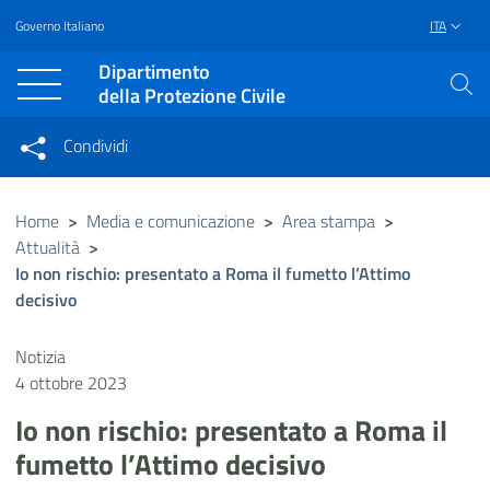
Governo Italiano
ITA
Vai al contenuto principale
Raggiungi il piè di pagina
Dipartimento
della Protezione Civile
Condividi
Condividi sui social network
Condividi su Facebook
Condividi su Twitter
Home
>
Media e comunicazione
>
Area stampa
>
Attualità
>
Condividi su LinkedIn
Io non rischio: presentato a Roma il fumetto l’Attimo
decisivo
Notizia
4 ottobre 2023
Io non rischio: presentato a Roma il
fumetto l’Attimo decisivo