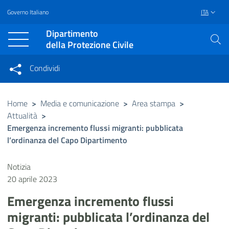
Governo Italiano
ITA
Vai al contenuto principale
Raggiungi il piè di pagina
Dipartimento
della Protezione Civile
Condividi
Condividi sui social network
Condividi su Facebook
Condividi su Twitter
Home
>
Media e comunicazione
>
Area stampa
>
Attualità
>
Condividi su LinkedIn
Emergenza incremento flussi migranti: pubblicata
l’ordinanza del Capo Dipartimento
Notizia
20 aprile 2023
Emergenza incremento flussi
migranti: pubblicata l’ordinanza del