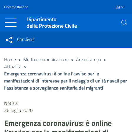
Governo Italiano
ITA
Vai al contenuto principale
Raggiungi il piè di pagina
Dipartimento
della Protezione Civile
Condividi
Condividi sui social network
Condividi su Facebook
Condividi su Twitter
Home
>
Media e comunicazione
>
Area stampa
>
Attualità
>
Condividi su LinkedIn
Emergenza coronavirus: è online l’avviso per le
manifestazioni di interesse per il noleggio di unità navali per
l’assistenza e sorveglianza sanitaria dei migranti
Notizia
26 luglio 2020
Emergenza coronavirus: è online