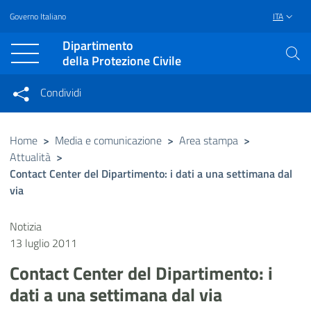
Governo Italiano
ITA
Vai al contenuto principale
Raggiungi il piè di pagina
Dipartimento
della Protezione Civile
Condividi
Condividi sui social network
Condividi su Facebook
Condividi su Twitter
Home
>
Media e comunicazione
>
Area stampa
>
Attualità
>
Condividi su LinkedIn
Contact Center del Dipartimento: i dati a una settimana dal
via
Notizia
13 luglio 2011
Contact Center del Dipartimento: i
dati a una settimana dal via