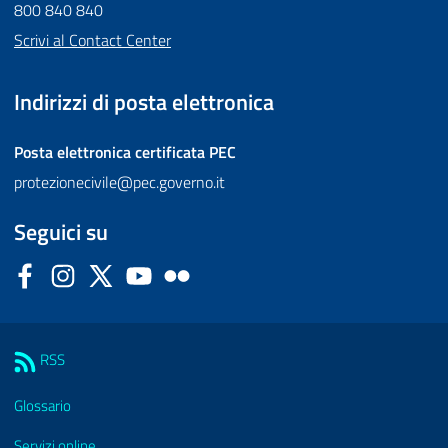
800 840 840
Scrivi al Contact Center
Indirizzi di posta elettronica
Posta elettronica certificata
PEC
protezionecivile@pec.governo.it
Seguici su
Facebook
Instagram
Twitter
YouTube
Flickr
Sezione Link Utili
RSS
Glossario
Servizi online