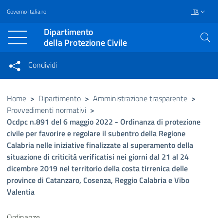
Governo Italiano
ITA
Vai al contenuto principale
Raggiungi il piè di pagina
Dipartimento
della Protezione Civile
Condividi
Condividi sui social network
Condividi su Facebook
Condividi su Twitter
Home
>
Dipartimento
>
Amministrazione trasparente
>
Provvedimenti normativi
>
Condividi su LinkedIn
Ocdpc n.891 del 6 maggio 2022 - Ordinanza di protezione
civile per favorire e regolare il subentro della Regione
Calabria nelle iniziative finalizzate al superamento della
situazione di criticità verificatisi nei giorni dal 21 al 24
dicembre 2019 nel territorio della costa tirrenica delle
province di Catanzaro, Cosenza, Reggio Calabria e Vibo
Valentia
Ordinanze