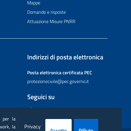
Mappe
Domande e risposte
Attuazione Misure PNRR
Indirizzi di posta elettronica
Posta elettronica certificata
PEC
protezionecivile@pec.governo.it
Seguici su
Facebook
Instagram
Twitter
YouTube
Flickr
) per la
Privacy
work, la
Accetto
Rifiuto