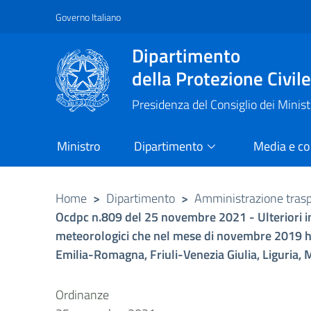
Governo Italiano
Vai al contenuto principale
Raggiungi il piè di pagina
Dipartimento
della Protezione Civil
Presidenza del Consiglio dei Minist
Ministro
Dipartimento
Media e c
Home
>
Dipartimento
>
Amministrazione tras
Ocdpc n.809 del 25 novembre 2021 - Ulteriori int
meteorologici che nel mese di novembre 2019 hann
Emilia-Romagna, Friuli-Venezia Giulia, Liguria,
Ordinanze