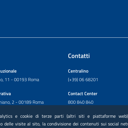
Contatti
tuzionale
Centralino
ano, 11 - 00193 Roma
(+39) 06 68201
rativa
Contact Center
chiano, 2 - 00189 Roma
800 840 840
Scrivi al Contact Center
alytics e cookie di terze parti (altri siti e piattaforme web
 delle visite al sito, la condivisione dei contenuti sui social net