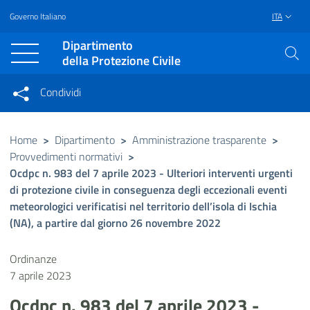
Governo Italiano
ITA
Vai al contenuto principale
Raggiungi il piè di pagina
Dipartimento
della Protezione Civile
Condividi
Condividi sui social network
Condividi su Facebook
Condividi su Twitter
Home
>
Dipartimento
>
Amministrazione trasparente
>
Provvedimenti normativi
>
Condividi su LinkedIn
Ocdpc n. 983 del 7 aprile 2023 - Ulteriori interventi urgenti
di protezione civile in conseguenza degli eccezionali eventi
meteorologici verificatisi nel territorio dell’isola di Ischia
(NA), a partire dal giorno 26 novembre 2022
Ordinanze
7 aprile 2023
Ocdpc n. 983 del 7 aprile 2023 -