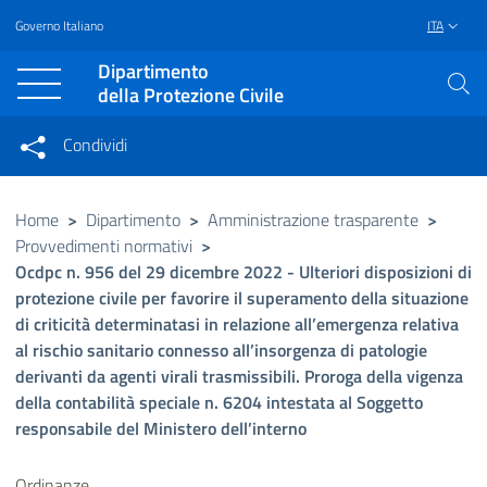
Governo Italiano
ITA
Vai al contenuto principale
Raggiungi il piè di pagina
Dipartimento
della Protezione Civile
Condividi
Condividi sui social network
Condividi su Facebook
Condividi su Twitter
Home
>
Dipartimento
>
Amministrazione trasparente
>
Provvedimenti normativi
>
Condividi su LinkedIn
Ocdpc n. 956 del 29 dicembre 2022 - Ulteriori disposizioni di
protezione civile per favorire il superamento della situazione
di criticità determinatasi in relazione all’emergenza relativa
al rischio sanitario connesso all’insorgenza di patologie
derivanti da agenti virali trasmissibili. Proroga della vigenza
della contabilità speciale n. 6204 intestata al Soggetto
responsabile del Ministero dell’interno
Ordinanze