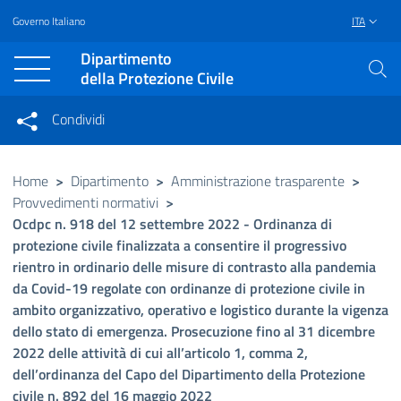
Governo Italiano
ITA
Vai al contenuto principale
Raggiungi il piè di pagina
Dipartimento
della Protezione Civile
Condividi
Condividi sui social network
Condividi su Facebook
Condividi su Twitter
Home
>
Dipartimento
>
Amministrazione trasparente
>
Provvedimenti normativi
>
Condividi su LinkedIn
Ocdpc n. 918 del 12 settembre 2022 - Ordinanza di
protezione civile finalizzata a consentire il progressivo
rientro in ordinario delle misure di contrasto alla pandemia
da Covid-19 regolate con ordinanze di protezione civile in
ambito organizzativo, operativo e logistico durante la vigenza
dello stato di emergenza. Prosecuzione fino al 31 dicembre
2022 delle attività di cui all’articolo 1, comma 2,
dell’ordinanza del Capo del Dipartimento della Protezione
civile n. 892 del 16 maggio 2022