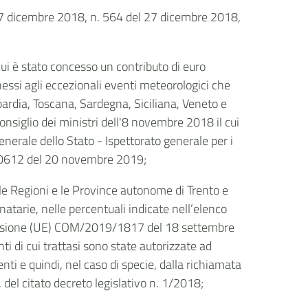
l 7 dicembre 2018, n. 564 del 27 dicembre 2018,
;
 è stato concesso un contributo di euro
essi agli eccezionali eventi meteorologici che
mbardia, Toscana, Sardegna, Siciliana, Veneto e
Consiglio dei ministri dell'8 novembre 2018
il cui
nerale dello Stato - Ispettorato generale per i
N/60612 del 20 novembre 2019;
l
e Regioni e le Province autonome di Trento e
inatarie, nelle percentuali indicate nell’elenco
 decisione (UE) COM/2019/1817 del 18 settembre
nti di cui trattasi sono state autorizzate ad
nti e quindi, nel caso di specie, dalla richiamata
 del citato decreto legislativo n. 1/2018
;