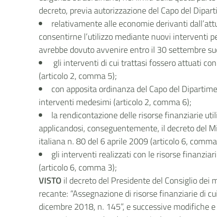
decreto, previa autorizzazione del Capo del Dipart
relativamente alle economie derivanti dall’attu
consentirne l’utilizzo mediante nuovi interventi per
avrebbe dovuto avvenire entro il 30 settembre succ
gli interventi di cui trattasi fossero attuati 
(articolo 2, comma 5);
con apposita ordinanza del Capo del Dipartimen
interventi medesimi (articolo 2, comma 6);
la rendicontazione delle risorse finanziarie uti
applicandosi, conseguentemente, il decreto del Mi
italiana n. 80 del 6 aprile 2009 (articolo 6, comma
gli interventi realizzati con le risorse finanzi
(articolo 6, comma 3);
VISTO
il decreto del Presidente del Consiglio dei 
recante: “Assegnazione di risorse finanziarie di cu
dicembre 2018, n. 145”, e successive modifiche e in