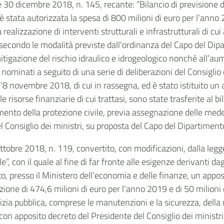
 30 dicembre 2018, n. 145, recante: “Bilancio di previsione de
 è stata autorizzata la spesa di 800 milioni di euro per l’anno
ealizzazione di interventi strutturali e infrastrutturali di cui 
e secondo le modalità previste dall'ordinanza del Capo del Dip
gazione del rischio idraulico e idrogeologico nonché all’aumen
ominati a seguito di una serie di deliberazioni del Consiglio d
’8 novembre 2018, di cui in rassegna, ed è stato istituito un 
e risorse finanziarie di cui trattasi, sono state trasferite al
timento della protezione civile, previa assegnazione delle med
 Consiglio dei ministri, su proposta del Capo del Dipartimento
ottobre 2018, n. 119, convertito, con modificazioni, dalla le
e”, con il quale al fine di far fronte alle esigenze derivanti dag
o, presso il Ministero dell’economia e delle finanze, un appos
zione di 474,6 milioni di euro per l’anno 2019 e di 50 milioni
edilizia pubblica, comprese le manutenzioni e la sicurezza, dell
 con apposito decreto del Presidente del Consiglio dei ministri