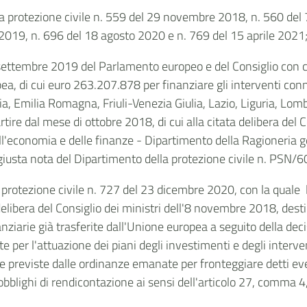
la protezione civile n. 559 del 29 novembre 2018, n. 560 de
 2019, n. 696 del 18 agosto 2020 e n. 769 del 15 aprile 2021
ttembre 2019 del Parlamento europeo e del Consiglio con cui
a, di cui euro 263.207.878 per finanziare gli interventi conn
ria, Emilia Romagna, Friuli-Venezia Giulia, Lazio, Liguria, Lo
tire dal mese di ottobre 2018, di cui alla citata
delibera del 
l'economia e delle finanze - Dipartimento della Ragioneria ge
, giusta nota del Dipartimento della protezione civile n. PS
 protezione civile n. 727 del 23 dicembre 2020, con la quale 
elibera del Consiglio dei ministri dell'8 novembre 2018
, dest
nanziarie già trasferite dall'Unione europea a seguito della
ate per l'attuazione dei piani degli investimenti e degli interve
he previste dalle ordinanze emanate per fronteggiare detti eve
bblighi di rendicontazione ai sensi dell'
articolo 27, comma 4,