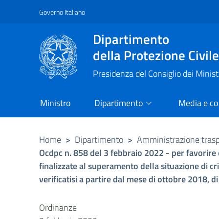
Governo Italiano
Vai al contenuto principale
Raggiungi il piè di pagina
Dipartimento
della Protezione Civil
Presidenza del Consiglio dei Minist
Ministro
Dipartimento
Media e c
Home
>
Dipartimento
>
Amministrazione tras
Ocdpc n. 858 del 3 febbraio 2022 - per favorire 
finalizzate al superamento della situazione di cr
verificatisi a partire dal mese di ottobre 2018, d
Ordinanze