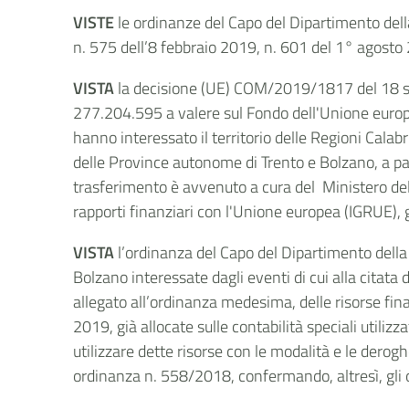
VISTE
le ordinanze del Capo del Dipartimento del
n. 575 dell’8 febbraio 2019, n. 601 del 1° agosto
VISTA
la decisione (UE) COM/2019/1817 del 18 se
277.204.595 a valere sul Fondo dell'Unione europe
hanno interessato il territorio delle Regioni Calab
delle Province autonome di Trento e Bolzano, a par
trasferimento è avvenuto a cura del
Ministero del
rapporti finanziari con l'Unione europea (IGRUE)
VISTA
l’ordinanza del Capo del Dipartimento della
Bolzano interessate dagli eventi di cui alla citata
d
allegato all’ordinanza medesima, delle risorse fi
2019, già allocate sulle contabilità speciali utilizz
utilizzare dette risorse con le modalità e le derog
ordinanza n. 558/2018, confermando, altresì, gli o