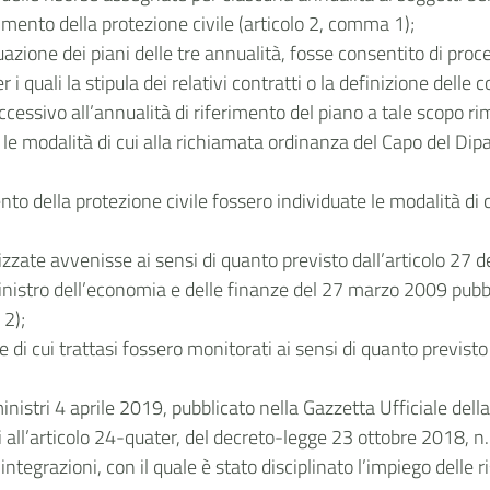
imento della protezione civile (articolo 2, comma 1);
azione dei piani delle tre annualità, fosse consentito di proc
 i quali la stipula dei relativi contratti o la definizione dell
essivo all’annualità di riferimento del piano a tale scopo ri
con le modalità di cui alla richiamata ordinanza del Capo del D
to della protezione civile fossero individuate le modalità di 
lizzate avvenisse ai sensi di quanto previsto dall’articolo 27 d
nistro dell’economia e delle finanze del 27 marzo 2009 pubbl
 2);
arie di cui trattasi fossero monitorati ai sensi di quanto previ
ministri 4 aprile 2019, pubblicato nella Gazzetta Ufficiale de
i all’articolo 24-quater, del decreto-legge 23 ottobre 2018, n
tegrazioni, con il quale è stato disciplinato l’impiego delle r