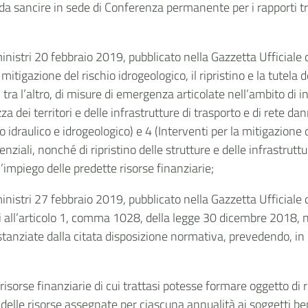
 da sancire in sede di Conferenza permanente per i rapporti tr
ministri 20 febbraio 2019, pubblicato nella Gazzetta Ufficiale 
tigazione del rischio idrogeologico, il ripristino e la tutela d
tra l’altro, di misure di emergenza articolate nell’ambito di
za dei territori e delle infrastrutture di trasporto e di rete da
po idraulico e idrogeologico) e 4 (Interventi per la mitigazione 
ziali, nonché di ripristino delle strutture e delle infrastruttu
l’impiego delle predette risorse finanziarie;
ministri 27 febbraio 2019, pubblicato nella Gazzetta Ufficiale 
ui all’articolo 1, comma 1028, della legge 30 dicembre 2018, n
e stanziate dalla citata disposizione normativa, prevedendo, in
 risorse finanziarie di cui trattasi potesse formare oggetto di
e delle risorse assegnate per ciascuna annualità ai soggetti be