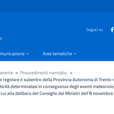
e
Seguici su
ri
omunicazione
Aree tematiche
parente
>
Provvedimenti normativi
>
e regolare il subentro della Provincia Autonoma di Trento ne
iticità determinatasi in conseguenza degli eventi meteorolo
i cui alla delibera del Consiglio dei Ministri dell’8 novembr