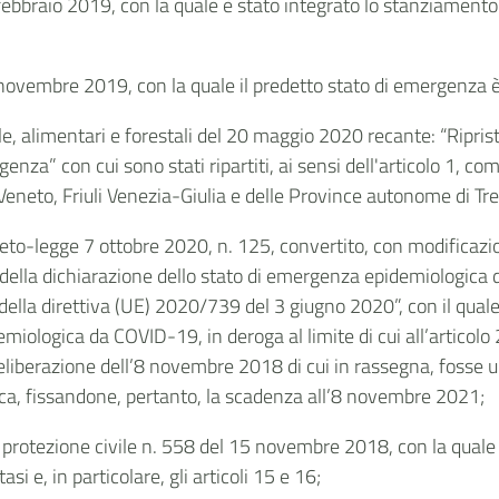
 febbraio 2019, con la quale è stato integrato lo stanziamento 
1 novembre 2019, con la quale il predetto stato di emergenza è
cole, alimentari e forestali del 20 maggio 2020 recante: “Ripri
genza” con cui sono stati ripartiti, ai sensi dell'
articolo 1, co
 Veneto, Friuli Venezia-Giulia e delle Province autonome di Tr
eto-legge 7 ottobre 2020, n. 125, convertito, con modificazi
della dichiarazione dello stato di emergenza epidemiologica 
ella direttiva (UE) 2020/739 del 3 giugno 2020”, con il quale 
emiologica da COVID-19, in deroga al limite di cui all’articolo
liberazione dell’8 novembre 2018 di cui in rassegna, fosse ul
ica, fissandone, pertanto, la scadenza all’8 novembre 2021;
protezione civile n. 558 del 15 novembre 2018, con la quale è s
si e, in particolare, gli articoli 15 e 16;