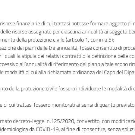
 risorse finanziarie di cui trattasi potesse formare oggetto di
e delle risorse assegnate per ciascuna annualità ai soggetti be
imento della protezione civile (articolo 1, comma 5);
azione dei piani delle tre annualità, fosse consentito di proc
i quali la stipula dei relativi contratti o la definizione delle
cessivo all’annualità di riferimento del piano a tale scopo r
on le modalità di cui alla richiamata ordinanza del Capo del Di
to della protezione civile fossero individuate le modalità di 
arie di cui trattasi fossero monitorati ai sensi di quanto previ
amato decreto-legge n.125/2020, convertito, con modificazion
idemiologica da COVID-19, al fine di consentire, senza soluzio