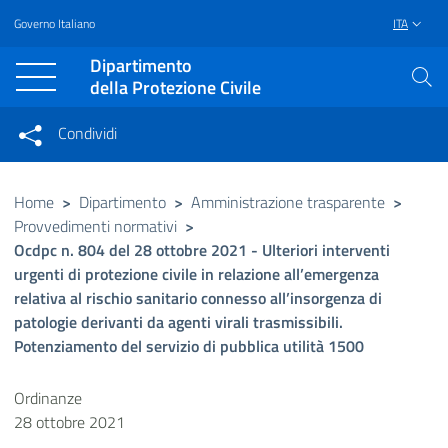
Governo Italiano
ITA
Vai al contenuto principale
Raggiungi il piè di pagina
Dipartimento
della Protezione Civile
Condividi
Condividi sui social network
Condividi su Facebook
Condividi su Twitter
Home
>
Dipartimento
>
Amministrazione trasparente
>
Provvedimenti normativi
>
Condividi su LinkedIn
Ocdpc n. 804 del 28 ottobre 2021 - Ulteriori interventi
urgenti di protezione civile in relazione all’emergenza
relativa al rischio sanitario connesso all’insorgenza di
patologie derivanti da agenti virali trasmissibili.
Potenziamento del servizio di pubblica utilità 1500
Ordinanze
28 ottobre 2021