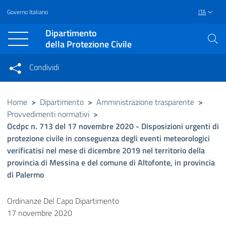
Governo Italiano
ITA
Vai al contenuto principale
Raggiungi il piè di pagina
Dipartimento
della Protezione Civile
Condividi
Condividi sui social network
Condividi su Facebook
Condividi su Twitter
Home
>
Dipartimento
>
Amministrazione trasparente
>
Provvedimenti normativi
>
Condividi su LinkedIn
Ocdpc n. 713 del 17 novembre 2020 - Disposizioni urgenti di
protezione civile in conseguenza degli eventi meteorologici
verificatisi nel mese di dicembre 2019 nel territorio della
provincia di Messina e del comune di Altofonte, in provincia
di Palermo
Ordinanze Del Capo Dipartimento
17 novembre 2020