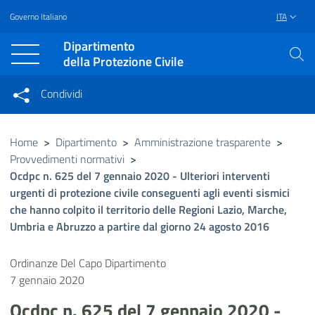
Governo Italiano
ITA
Vai al contenuto principale
Raggiungi il piè di pagina
Dipartimento
della Protezione Civile
Condividi
Condividi sui social network
Condividi su Facebook
Condividi su Twitter
Home
>
Dipartimento
>
Amministrazione trasparente
>
Provvedimenti normativi
>
Condividi su LinkedIn
Ocdpc n. 625 del 7 gennaio 2020 - Ulteriori interventi
urgenti di protezione civile conseguenti agli eventi sismici
che hanno colpito il territorio delle Regioni Lazio, Marche,
Umbria e Abruzzo a partire dal giorno 24 agosto 2016
Ordinanze Del Capo Dipartimento
7 gennaio 2020
Ocdpc n. 625 del 7 gennaio 2020 -