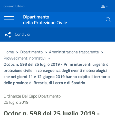
Governo Italiano
ITA
Vai al contenuto principale
Raggiungi il piè di pagina
Dipartimento
della Protezione Civile
Condividi
Condividi sui social network
Condividi su Facebook
Condividi su Twitter
Home
>
Dipartimento
>
Amministrazione trasparente
>
Provvedimenti normativi
>
Condividi su LinkedIn
Ocdpc n. 598 del 25 luglio 2019 - Primi interventi urgenti di
protezione civile in conseguenza degli eventi meteorologici
che nei giorni 11 e 12 giugno 2019 hanno colpito il territorio
delle province di Brescia, di Lecco e di Sondrio
Ordinanze Del Capo Dipartimento
25 luglio 2019
Ocdpc n. 598 del 25 luglio 2019 -