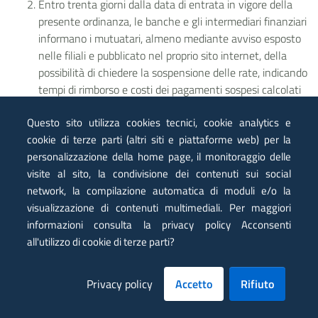
Entro trenta giorni dalla data di entrata in vigore della
presente ordinanza, le banche e gli intermediari finanziari
informano i mutuatari, almeno mediante avviso esposto
nelle filiali e pubblicato nel proprio sito internet, della
possibilità di chiedere la sospensione delle rate, indicando
tempi di rimborso e costi dei pagamenti sospesi calcolati
in base a quanto previsto dall’Accordo del 18 dicembre
Questo sito utilizza cookies tecnici, cookie analytics e
2009 tra l’ABI e le Associazioni dei consumatori in tema
cookie di terze parti (altri siti e piattaforme web) per la
di sospensione dei pagamenti, nonché il termine, non
personalizzazione della home page, il monitoraggio delle
inferiore a trenta giorni, per l'esercizio della facoltà di
visite al sito, la condivisione dei contenuti sui social
sospensione. Qualora la banca o l'intermediario
network, la compilazione automatica di moduli e/o la
finanziario non fornisca tali informazioni nei termini e con
visualizzazione di contenuti multimediali. Per maggiori
i contenuti prescritti, sono sospese fino al 1 gennaio
informazioni consulta la privacy policy Acconsenti
2020, senza oneri aggiuntivi per il mutuatario, le rate in
all'utilizzo di cookie di terze parti?
scadenza entro la predetta data.
ART. 7
Privacy policy
Accetto
Rifiuto
(Prime misure economiche e ricognizione dei fabbisogni
ulteriori)