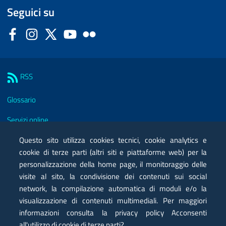
Seguici su
Facebook
Instagram
Twitter
YouTube
Flickr
Sezione Link Utili
RSS
Glossario
Servizi online
Moduli
Questo sito utilizza cookies tecnici, cookie analytics e
cookie di terze parti (altri siti e piattaforme web) per la
Posta elettronica certificata PEC
personalizzazione della home page, il monitoraggio delle
visite al sito, la condivisione dei contenuti sui social
Privacy
network, la compilazione automatica di moduli e/o la
Note legali
visualizzazione di contenuti multimediali. Per maggiori
informazioni consulta la privacy policy Acconsenti
Contatti
all'utilizzo di cookie di terze parti?