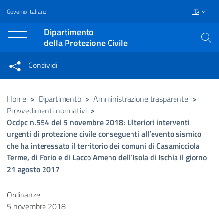
Governo Italiano
ITA
Vai al contenuto principale
Raggiungi il piè di pagina
Dipartimento
della Protezione Civile
Condividi
Condividi sui social network
Condividi su Facebook
Condividi su Twitter
Home
>
Dipartimento
>
Amministrazione trasparente
>
Provvedimenti normativi
>
Condividi su LinkedIn
Ocdpc n.554 del 5 novembre 2018: Ulteriori interventi
urgenti di protezione civile conseguenti all’evento sismico
che ha interessato il territorio dei comuni di Casamicciola
Terme, di Forio e di Lacco Ameno dell’Isola di Ischia il giorno
21 agosto 2017
Ordinanze
5 novembre 2018