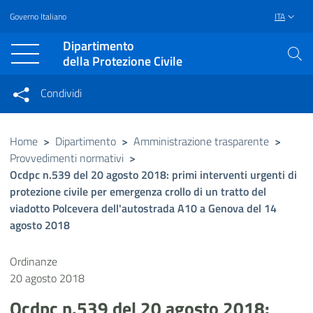
Governo Italiano
ITA
Vai al contenuto principale
Raggiungi il piè di pagina
Dipartimento
della Protezione Civile
Condividi
Condividi sui social network
Condividi su Facebook
Condividi su Twitter
Home
>
Dipartimento
>
Amministrazione trasparente
>
Provvedimenti normativi
>
Condividi su LinkedIn
Ocdpc n.539 del 20 agosto 2018: primi interventi urgenti di
protezione civile per emergenza crollo di un tratto del
viadotto Polcevera dell'autostrada A10 a Genova del 14
agosto 2018
Ordinanze
20 agosto 2018
Ocdpc n.539 del 20 agosto 2018: