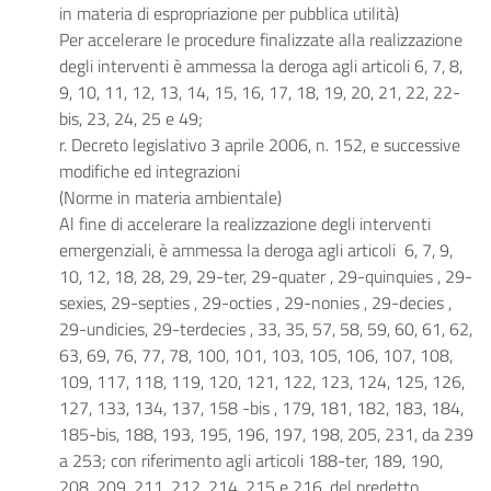
in materia di espropriazione per pubblica utilità)
Per accelerare le procedure finalizzate alla realizzazione
degli interventi è ammessa la deroga agli articoli 6, 7, 8,
9, 10, 11, 12, 13, 14, 15, 16, 17, 18, 19, 20, 21, 22, 22-
bis, 23, 24, 25 e 49;
r. Decreto legislativo 3 aprile 2006, n. 152, e successive
modifiche ed integrazioni
(Norme in materia ambientale)
Al fine di accelerare la realizzazione degli interventi
emergenziali, è ammessa la deroga agli articoli 6, 7, 9,
10, 12, 18, 28, 29, 29-ter, 29-quater , 29-quinquies , 29-
sexies, 29-septies , 29-octies , 29-nonies , 29-decies ,
29-undicies, 29-terdecies , 33, 35, 57, 58, 59, 60, 61, 62,
63, 69, 76, 77, 78, 100, 101, 103, 105, 106, 107, 108,
109, 117, 118, 119, 120, 121, 122, 123, 124, 125, 126,
127, 133, 134, 137, 158 -bis , 179, 181, 182, 183, 184,
185-bis, 188, 193, 195, 196, 197, 198, 205, 231, da 239
a 253; con riferimento agli articoli 188-ter, 189, 190,
208, 209, 211, 212, 214, 215 e 216, del predetto