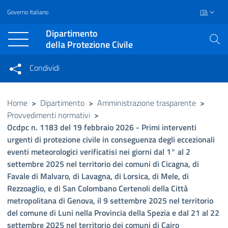
Governo Italiano
ITA
Vai al contenuto principale
Raggiungi il piè di pagina
Dipartimento
della Protezione Civile
Condividi
Condividi sui social network
Condividi su Facebook
Condividi su Twitter
Home
>
Dipartimento
>
Amministrazione trasparente
>
Provvedimenti normativi
>
Condividi su LinkedIn
Ocdpc n. 1183 del 19 febbraio 2026 - Primi interventi
urgenti di protezione civile in conseguenza degli eccezionali
eventi meteorologici verificatisi nei giorni dal 1° al 2
settembre 2025 nel territorio dei comuni di Cicagna, di
Favale di Malvaro, di Lavagna, di Lorsica, di Mele, di
Rezzoaglio, e di San Colombano Certenoli della Città
metropolitana di Genova, il 9 settembre 2025 nel territorio
del comune di Luni nella Provincia della Spezia e dal 21 al 22
settembre 2025 nel territorio dei comuni di Cairo