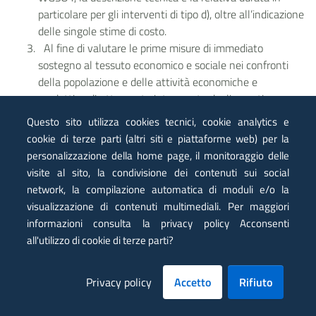
particolare per gli interventi di tipo d), oltre all’indicazione
delle singole stime di costo.
Al fine di valutare le prime misure di immediato
sostegno al tessuto economico e sociale nei confronti
della popolazione e delle attività economiche e
produttive direttamente interessate dagli eventi
calamitosi citati in premessa, di cui all’articolo 25, comma
Questo sito utilizza cookies tecnici, cookie analytics e
2, lettera c), del decreto legislativo 2 gennaio 2018, n. 1,
cookie di terze parti (altri siti e piattaforme web) per la
il Commissario delegato definisce, anche attraverso la
personalizzazione della home page, il monitoraggio delle
predisposizione di apposite piattaforme informatiche che
visite al sito, la condivisione dei contenuti sui social
consentano senza ulteriori oneri a carico delle risorse
network, la compilazione automatica di moduli e/o la
stanziate per l’emergenza la compilazione della
visualizzazione di contenuti multimediali. Per maggiori
modulistica di cui al comma 6, la stima delle risorse a tal
informazioni consulta la privacy policy Acconsenti
fine necessarie secondo i seguenti criteri e massimali:
all'utilizzo di cookie di terze parti?
a) per attivare le prime misure economiche di immediato
sostegno al tessuto sociale nei confronti dei nuclei
Privacy policy
Accetto
Rifiuto
familiari la cui abitazione principale, abituale e
continuativa risulti compromessa, a causa degli eventi in