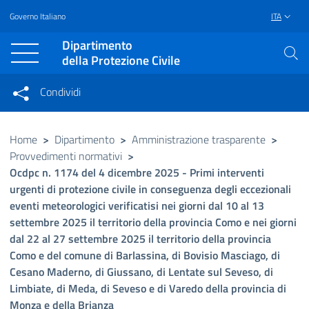
Governo Italiano
ITA
Vai al contenuto principale
Raggiungi il piè di pagina
Dipartimento
della Protezione Civile
Condividi
Condividi sui social network
Condividi su Facebook
Condividi su Twitter
Home
>
Dipartimento
>
Amministrazione trasparente
>
Provvedimenti normativi
>
Condividi su LinkedIn
Ocdpc n. 1174 del 4 dicembre 2025 - Primi interventi
urgenti di protezione civile in conseguenza degli eccezionali
eventi meteorologici verificatisi nei giorni dal 10 al 13
settembre 2025 il territorio della provincia Como e nei giorni
dal 22 al 27 settembre 2025 il territorio della provincia
Como e del comune di Barlassina, di Bovisio Masciago, di
Cesano Maderno, di Giussano, di Lentate sul Seveso, di
Limbiate, di Meda, di Seveso e di Varedo della provincia di
Monza e della Brianza