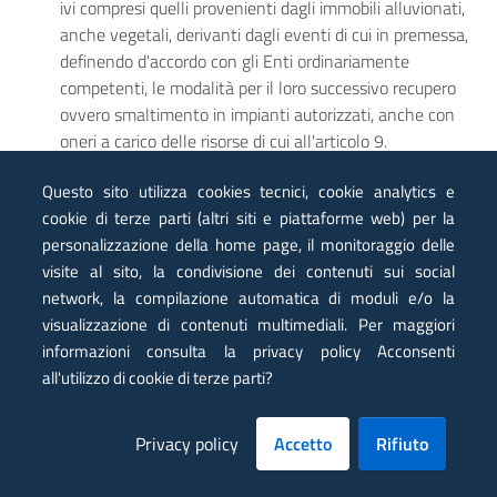
ivi compresi quelli provenienti dagli immobili alluvionati,
anche vegetali, derivanti dagli eventi di cui in premessa,
definendo d'accordo con gli Enti ordinariamente
competenti, le modalità per il loro successivo recupero
ovvero smaltimento in impianti autorizzati, anche con
oneri a carico delle risorse di cui all'articolo 9.
Alla raccolta e al trasporto dei materiali di cui al comma 3
Questo sito utilizza cookies tecnici, cookie analytics e
si può provvedere ai sensi dell'articolo 183, comma 1,
cookie di terze parti (altri siti e piattaforme web) per la
lettera n}, del decreto legislativo 3 aprile 2006, n. 152,
personalizzazione della home page, il monitoraggio delle
con le modalità e
avvalendosi delle deroghe di cui
visite al sito, la condivisione dei contenuti sui social
all'articolo 3 della presente ordinanza. I predetti
network, la compilazione automatica di moduli e/o la
materiali, se considerati rifiuti, dovranno essere gestiti fin
visualizzazione di contenuti multimediali. Per maggiori
dalla produzione/prelievo, individuandone per ognuno il
informazioni consulta la privacy policy Acconsenti
proprio codice EER. Tale codice seguirà il rifiuto sia in fase
all'utilizzo di cookie di terze parti?
di raccolta e trasporto, sia nella fase di conferimento agli
impianti ricettori, fermo restando, ove applicabile, l'avvio
a recupero delle frazioni utilmente separabili, in
Privacy policy
Accetto
Rifiuto
particolare dei Rifiuti di Apparecchiature Elettriche ed
Elettroniche (RAEE), Pile ed Accumulatori, dei rifiuti