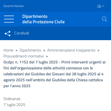
Governo Italiano
ITA
Vai al contenuto principale
Raggiungi il piè di pagina
Dipartimento
della Protezione Civile
Condividi
Condividi sui social network
Condividi su Facebook
Condividi su Twitter
Home
>
Dipartimento
>
Amministrazione trasparente
>
Provvedimenti normativi
>
Condividi su LinkedIn
Ocdpc n. 1152 del 7 luglio 2025 - Primi interventi urgenti ai
fini dell’organizzazione delle attività connesse con le
celebrazioni del Giubileo dei Giovani dal 28 luglio 2025 al 4
agosto 2025 nell'ambito del Giubileo della Chiesa cattolica
per l'anno 2025
Ordinanze
7 luglio 2025