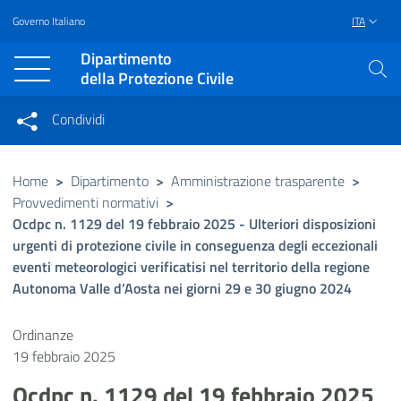
Governo Italiano
ITA
Vai al contenuto principale
Raggiungi il piè di pagina
Dipartimento
della Protezione Civile
Condividi
Condividi sui social network
Condividi su Facebook
Condividi su Twitter
Home
>
Dipartimento
>
Amministrazione trasparente
>
Provvedimenti normativi
>
Condividi su LinkedIn
Ocdpc n. 1129 del 19 febbraio 2025 - Ulteriori disposizioni
urgenti di protezione civile in conseguenza degli eccezionali
eventi meteorologici verificatisi nel territorio della regione
Autonoma Valle d’Aosta nei giorni 29 e 30 giugno 2024
Ordinanze
19 febbraio 2025
Ocdpc n. 1129 del 19 febbraio 2025