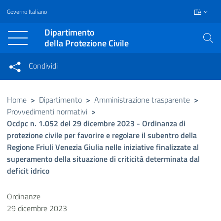
Governo Italiano
ITA
Vai al contenuto principale
Raggiungi il piè di pagina
Dipartimento
della Protezione Civile
Condividi
Condividi sui social network
Condividi su Facebook
Condividi su Twitter
Home
>
Dipartimento
>
Amministrazione trasparente
>
Provvedimenti normativi
>
Condividi su LinkedIn
Ocdpc n. 1.052 del 29 dicembre 2023 - Ordinanza di
protezione civile per favorire e regolare il subentro della
Regione Friuli Venezia Giulia nelle iniziative finalizzate al
superamento della situazione di criticità determinata dal
deficit idrico
Ordinanze
29 dicembre 2023