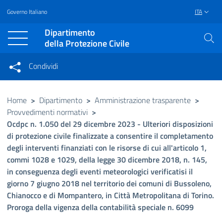
Governo Italiano
ITA
Vai al contenuto principale
Raggiungi il piè di pagina
Dipartimento
della Protezione Civile
Condividi
Condividi sui social network
Condividi su Facebook
Condividi su Twitter
Home
>
Dipartimento
>
Amministrazione trasparente
>
Provvedimenti normativi
>
Condividi su LinkedIn
Ocdpc n. 1.050 del 29 dicembre 2023 - Ulteriori disposizioni
di protezione civile finalizzate a consentire il completamento
degli interventi finanziati con le risorse di cui all'articolo 1,
commi 1028 e 1029, della legge 30 dicembre 2018, n. 145,
in conseguenza degli eventi meteorologici verificatisi il
giorno 7 giugno 2018 nel territorio dei comuni di Bussoleno,
Chianocco e di Mompantero, in Città Metropolitana di Torino.
Proroga della vigenza della contabilità speciale n. 6099