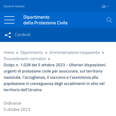
Governo Italiano
ITA
Vai al contenuto principale
Raggiungi il piè di pagina
Dipartimento
della Protezione Civile
Condividi
Condividi sui social network
Condividi su Facebook
Condividi su Twitter
Home
>
Dipartimento
>
Amministrazione trasparente
>
Provvedimenti normativi
>
Condividi su LinkedIn
Ocdpc n. 1.028 del 5 ottobre 2023 - Ulteriori disposizioni
urgenti di protezione civile per assicurare, sul territorio
nazionale, l’accoglienza, il soccorso e l’assistenza alla
popolazione in conseguenza degli accadimenti in atto nel
territorio dell’Ucraina
Ordinanze
5 ottobre 2023