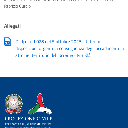
Fabrizio Curcio
Allegati
Ocdpc n. 1.028 del 5 ottobre 2023 - Ulteriori
disposizioni urgenti in conseguenza degli accadimenti in
atto nel territorio dell’Ucraina
(
348 Kb
)
Dipartimento della Protezione Civile