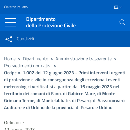
Governo Italiano
ITA
Vai al contenuto principale
Raggiungi il piè di pagina
Dipartimento
della Protezione Civile
Condividi
Condividi sui social network
Condividi su Facebook
Condividi su Twitter
Home
>
Dipartimento
>
Amministrazione trasparente
>
Provvedimenti normativi
>
Condividi su LinkedIn
Ocdpc n. 1.002 del 12 giugno 2023 - Primi interventi urgenti
di protezione civile in conseguenza degli eccezionali eventi
meteorologici verificatisi a partire dal 16 maggio 2023 nel
territorio dei comuni di Fano, di Gabicce Mare, di Monte
Grimano Terme, di Montelabbate, di Pesaro, di Sassocorvaro
Auditore e di Urbino della provincia di Pesaro e Urbino
Ordinanze
12 giugno 2023