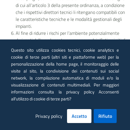
di cui all’articolo 3 della presente ordinanza, a condizione
che i rispettivi direttori tecnici li ritengano compatibili con
le caratteristiche tecniche e le modalità gestionali degli
impianti.
Al fine di ridurre i rischi per l’ambiente potenzialmente
derivanti dalla prolungata permanenza dei rifiuti nei siti di
stoccaggio temporaneo, il Commissario delegato o i
Questo sito utilizza cookies tecnici, cookie analytics e
soggetti attuatori, con le modalità e avvalendosi delle
cookie di terze parti (altri siti e piattaforme web) per la
deroghe di cui all’articolo 3 della presente ordinanza,
personalizzazione della home page, il monitoraggio delle
possono autorizzare i gestori delle discariche individuate
visite al sito, la condivisione dei contenuti sui social
per ricevere e smaltire i materiali non recuperabili di cui al
network, la compilazione automatica di moduli e/o la
secondo periodo, comma 4, del presente articolo, per i
visualizzazione di contenuti multimediali. Per maggiori
quali è escluso l’obbligo di pretrattamento di cui
informazioni consulta la privacy policy Acconsenti
all’articolo 7 del decreto legislativo 13 gennaio 2003, n.
all'utilizzo di cookie di terze parti?
36, anche in deroga alle tipologie individuate nel
provvedimento autorizzativo rilasciato dalla rispettiva
Privacy policy
Accetto
Rifiuto
Provincia, a condizione che i rispettivi direttori tecnici li
ritengano compatibili con le caratteristiche tecniche della