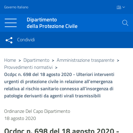
Governo Italiano
ITA
Vai al contenuto principale
Raggiungi il piè di pagina
Dipartimento
della Protezione Civile
Condividi
Condividi sui social network
Condividi su Facebook
Condividi su Twitter
Home
>
Dipartimento
>
Amministrazione trasparente
>
Provvedimenti normativi
>
Condividi su LinkedIn
Ocdpc n. 698 del 18 agosto 2020 - Ulteriori interventi
urgenti di protezione civile in relazione all’emergenza
relativa al rischio sanitario connesso all’insorgenza di
patologie derivanti da agenti virali trasmissibili
Ordinanze Del Capo Dipartimento
18 agosto 2020
Ocdpc n. 698 del 18 agosto 2020 -