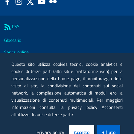
Facebook
Instagram
Twitter
YouTube
Flickr
Sezione Link Utili
RSS
Glossario
Servizi online
Moduli
Questo sito utilizza cookies tecnici, cookie analytics e
cookie di terze parti (altri siti e piattaforme web) per la
Posta elettronica certificata PEC
personalizzazione della home page, il monitoraggio delle
visite al sito, la condivisione dei contenuti sui social
Privacy
network, la compilazione automatica di moduli e/o la
Note legali
visualizzazione di contenuti multimediali. Per maggiori
informazioni consulta la privacy policy Acconsenti
Contatti
all'utilizzo di cookie di terze parti?
Mappa
Privacy policy
Accetto
Rifiuto