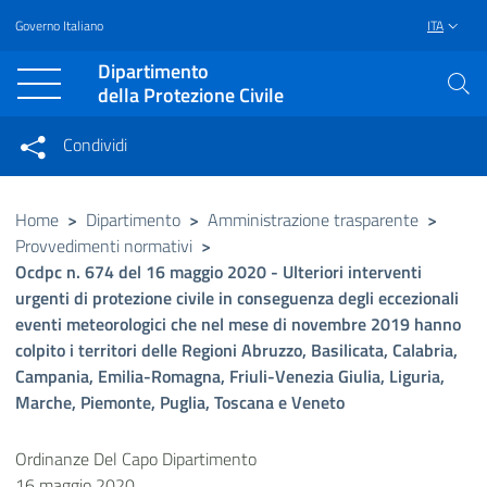
Governo Italiano
ITA
Vai al contenuto principale
Raggiungi il piè di pagina
Dipartimento
della Protezione Civile
Condividi
Condividi sui social network
Condividi su Facebook
Condividi su Twitter
Home
>
Dipartimento
>
Amministrazione trasparente
>
Provvedimenti normativi
>
Condividi su LinkedIn
Ocdpc n. 674 del 16 maggio 2020 - Ulteriori interventi
urgenti di protezione civile in conseguenza degli eccezionali
eventi meteorologici che nel mese di novembre 2019 hanno
colpito i territori delle Regioni Abruzzo, Basilicata, Calabria,
Campania, Emilia-Romagna, Friuli-Venezia Giulia, Liguria,
Marche, Piemonte, Puglia, Toscana e Veneto
Ordinanze Del Capo Dipartimento
16 maggio 2020