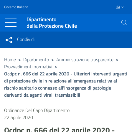
Governo Italiano
ITA
Vai al contenuto principale
Raggiungi il piè di pagina
Dipartimento
della Protezione Civile
Condividi
Condividi sui social network
Condividi su Facebook
Condividi su Twitter
Home
>
Dipartimento
>
Amministrazione trasparente
>
Provvedimenti normativi
>
Condividi su LinkedIn
Ocdpc n. 666 del 22 aprile 2020 - Ulteriori interventi urgenti
di protezione civile in relazione all’emergenza relativa al
rischio sanitario connesso all’insorgenza di patologie
derivanti da agenti virali trasmissibili
Ordinanze Del Capo Dipartimento
22 aprile 2020
Ocdpc n. 666 del 22 aprile 2020 -