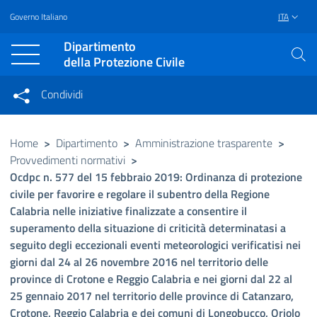
Governo Italiano
ITA
Vai al contenuto principale
Raggiungi il piè di pagina
Dipartimento
della Protezione Civile
Condividi
Condividi sui social network
Condividi su Facebook
Condividi su Twitter
Home
>
Dipartimento
>
Amministrazione trasparente
>
Provvedimenti normativi
>
Condividi su LinkedIn
Ocdpc n. 577 del 15 febbraio 2019: Ordinanza di protezione
civile per favorire e regolare il subentro della Regione
Calabria nelle iniziative finalizzate a consentire il
superamento della situazione di criticità determinatasi a
seguito degli eccezionali eventi meteorologici verificatisi nei
giorni dal 24 al 26 novembre 2016 nel territorio delle
province di Crotone e Reggio Calabria e nei giorni dal 22 al
25 gennaio 2017 nel territorio delle province di Catanzaro,
Crotone, Reggio Calabria e dei comuni di Longobucco, Oriolo