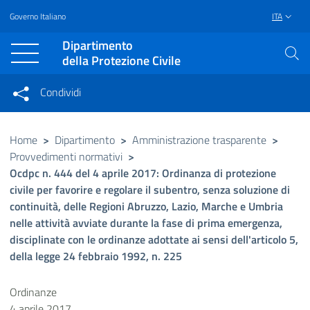
Governo Italiano
ITA
Vai al contenuto principale
Raggiungi il piè di pagina
Dipartimento
della Protezione Civile
Condividi
Condividi sui social network
Condividi su Facebook
Condividi su Twitter
Home
>
Dipartimento
>
Amministrazione trasparente
>
Provvedimenti normativi
>
Condividi su LinkedIn
Ocdpc n. 444 del 4 aprile 2017: Ordinanza di protezione
civile per favorire e regolare il subentro, senza soluzione di
continuità, delle Regioni Abruzzo, Lazio, Marche e Umbria
nelle attività avviate durante la fase di prima emergenza,
disciplinate con le ordinanze adottate ai sensi dell'articolo 5,
della legge 24 febbraio 1992, n. 225
Ordinanze
4 aprile 2017