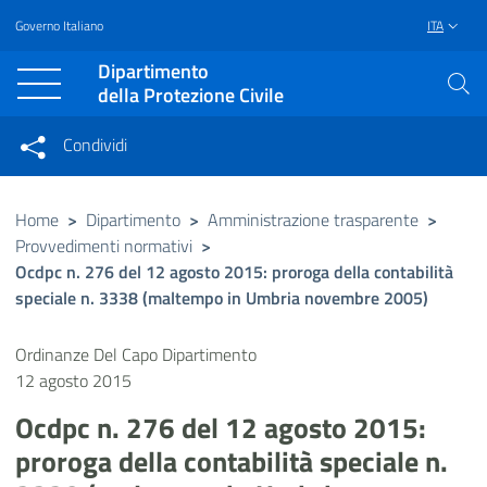
Governo Italiano
ITA
Vai al contenuto principale
Raggiungi il piè di pagina
Dipartimento
della Protezione Civile
Condividi
Condividi sui social network
Condividi su Facebook
Condividi su Twitter
Home
>
Dipartimento
>
Amministrazione trasparente
>
Provvedimenti normativi
>
Condividi su LinkedIn
Ocdpc n. 276 del 12 agosto 2015: proroga della contabilità
speciale n. 3338 (maltempo in Umbria novembre 2005)
Ordinanze Del Capo Dipartimento
12 agosto 2015
Ocdpc n. 276 del 12 agosto 2015:
proroga della contabilità speciale n.