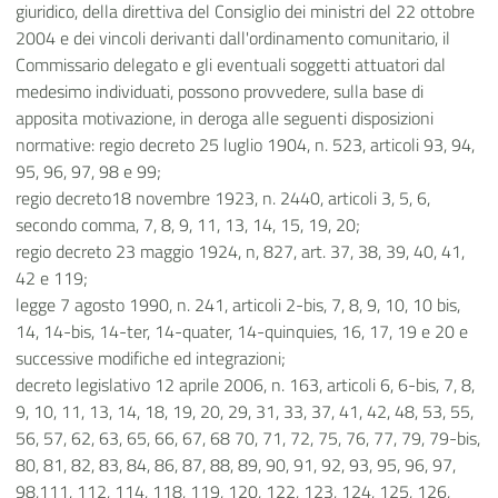
giuridico, della direttiva del Consiglio dei ministri del 22 ottobre
2004 e dei vincoli derivanti dall'ordinamento comunitario, il
Commissario delegato e gli eventuali soggetti attuatori dal
medesimo individuati, possono provvedere, sulla base di
apposita motivazione, in deroga alle seguenti disposizioni
normative: regio decreto 25 luglio 1904, n. 523, articoli 93, 94,
95, 96, 97, 98 e 99;
regio decreto18 novembre 1923, n. 2440, articoli 3, 5, 6,
secondo comma, 7, 8, 9, 11, 13, 14, 15, 19, 20;
regio decreto 23 maggio 1924, n, 827, art. 37, 38, 39, 40, 41,
42 e 119;
legge 7 agosto 1990, n. 241, articoli 2-bis, 7, 8, 9, 10, 10 bis,
14, 14-bis, 14-ter, 14-quater, 14-quinquies, 16, 17, 19 e 20 e
successive modifiche ed integrazioni;
decreto legislativo 12 aprile 2006, n. 163, articoli 6, 6-bis, 7, 8,
9, 10, 11, 13, 14, 18, 19, 20, 29, 31, 33, 37, 41, 42, 48, 53, 55,
56, 57, 62, 63, 65, 66, 67, 68 70, 71, 72, 75, 76, 77, 79, 79-bis,
80, 81, 82, 83, 84, 86, 87, 88, 89, 90, 91, 92, 93, 95, 96, 97,
98,111, 112, 114, 118, 119, 120, 122, 123, 124, 125, 126,