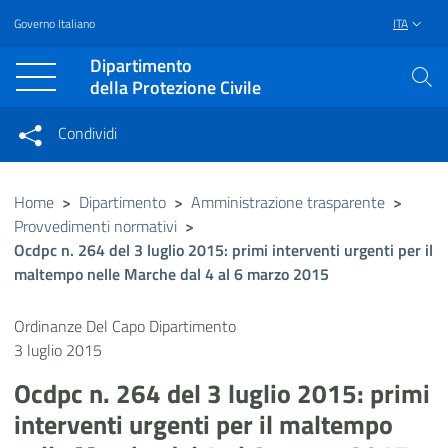
Governo Italiano
ITA
Vai al contenuto principale
Raggiungi il piè di pagina
Dipartimento
della Protezione Civile
Condividi
Condividi sui social network
Condividi su Facebook
Condividi su Twitter
Home
>
Dipartimento
>
Amministrazione trasparente
>
Provvedimenti normativi
>
Condividi su LinkedIn
Ocdpc n. 264 del 3 luglio 2015: primi interventi urgenti per il
maltempo nelle Marche dal 4 al 6 marzo 2015
Ordinanze Del Capo Dipartimento
3 luglio 2015
Ocdpc n. 264 del 3 luglio 2015: primi
interventi urgenti per il maltempo