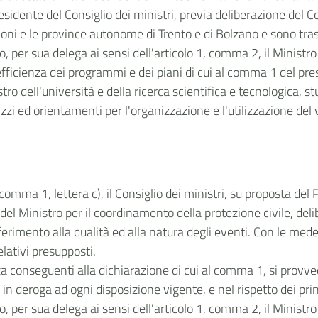
sidente del Consiglio dei ministri, previa deliberazione del Co
egioni e le province autonome di Trento e di Bolzano e sono tr
ro, per sua delega ai sensi dell'articolo 1, comma 2, il Ministro
efficienza dei programmi e dei piani di cui al comma 1 del pre
tro dell'università e della ricerca scientifica e tecnologica, s
rizzi ed orientamenti per l'organizzazione e l'utilizzazione del 
2, comma 1, lettera c), il Consiglio dei ministri, su proposta de
, del Ministro per il coordinamento della protezione civile, d
riferimento alla qualità ed alla natura degli eventi. Con le m
lativi presupposti.
a conseguenti alla dichiarazione di cui al comma 1, si provved
n deroga ad ogni disposizione vigente, e nel rispetto dei prin
ro, per sua delega ai sensi dell'articolo 1, comma 2, il Ministr