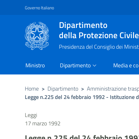
Governo Italiano
Vai al contenuto principale
Raggiungi il piè di pagina
Dipartimento
della Protezione Civil
Presidenza del Consiglio dei Minist
Ministro
Dipartimento
Media e c
Home
>
Dipartimento
>
Amministrazione tras
Legge n.225 del 24 febbraio 1992 - Istituzione d
Leggi
17 marzo 1992
Legge n.225 del 24 febbraio 1992 