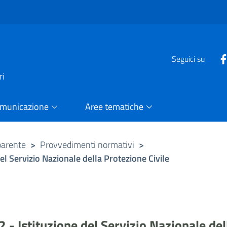
e
Seguici su
ri
omunicazione
Aree tematiche
parente
>
Provvedimenti normativi
>
el Servizio Nazionale della Protezione Civile
- Istituzione del Servizio Nazionale del