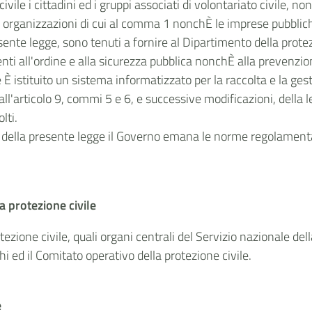
civile i cittadini ed i gruppi associati di volontariato civile, no
e le organizzazioni di cui al comma 1 nonchÈ le imprese pubbl
resente legge, sono tenuti a fornire al Dipartimento della prote
nti all'ordine e alla sicurezza pubblica nonchÈ alla prevenzio
 È istituito un sistema informatizzato per la raccolta e la ges
dall'articolo 9, commi 5 e 6, e successive modificazioni, della
lti.
e della presente legge il Governo emana le norme regolamentari
la protezione civile
otezione civile, quali organi centrali del Servizio nazionale d
hi ed il Comitato operativo della protezione civile.
e