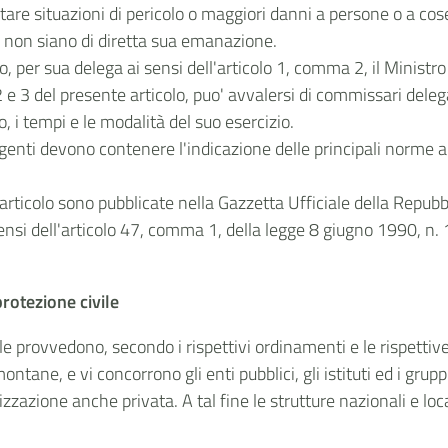
itare situazioni di pericolo o maggiori danni a persone o a c
ra non siano di diretta sua emanazione.
ro, per sua delega ai sensi dell'articolo 1, comma 2, il Ministr
2 e 3 del presente articolo, puo' avvalersi di commissari dele
o, i tempi e le modalità del suo esercizio.
genti devono contenere l'indicazione delle principali norme 
rticolo sono pubblicate nella Gazzetta Ufficiale della Repubb
ensi dell'articolo 47, comma 1, della legge 8 giugno 1990, n.
rotezione civile
vile provvedono, secondo i rispettivi ordinamenti e le rispetti
ntane, e vi concorrono gli enti pubblici, gli istituti ed i gruppi
izzazione anche privata. A tal fine le strutture nazionali e loc